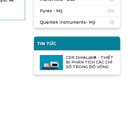
Pyrex - Mỹ
(14)
Quantek Instruments- Mỹ
(3)
TIN TỨC
CDR DrinkLab® - THIẾT
BỊ PHÂN TÍCH CÁC CHỈ
SỐ TRONG ĐỒ UỐNG