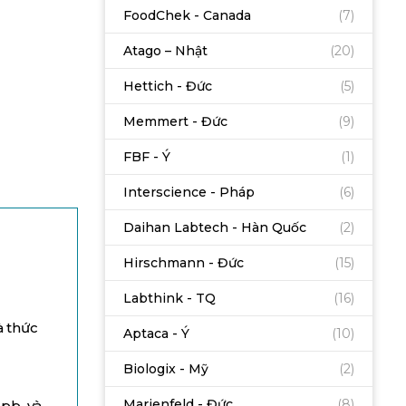
FoodChek - Canada
(7)
Atago – Nhật
(20)
Hettich - Đức
(5)
Memmert - Đức
(9)
FBF - Ý
(1)
Interscience - Pháp
(6)
Daihan Labtech - Hàn Quốc
(2)
Hirschmann - Đức
(15)
Labthink - TQ
(16)
 thức
Aptaca - Ý
(10)
Biologix - Mỹ
(2)
Marienfeld - Đức
(8)
pb, và