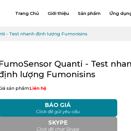
Trang Chủ
Giới thiệu
Sản phẩm
Ứng dụn
i - Test nhanh định lượng Fumonisins
FumoSensor Quanti - Test nha
định lượng Fumonisins
Giá sản phẩm:
Liên hệ
BÁO GIÁ
Click để gửi yêu cầu
SKYPE
Click để chat Skype