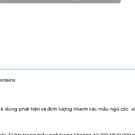
onisins
 dùng phát hiện và định lượng nhanh các mẫu ngũ cốc và
ác FUMs trong mẫu ngô trong khoảng từ 200 tới 10.000 p