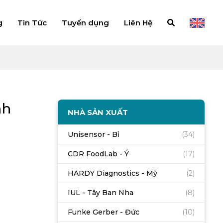
g
Tin Tức
Tuyển dụng
Liên Hệ
nh
NHÀ SẢN XUẤT
Unisensor - Bỉ
(34)
CDR FoodLab - Ý
(17)
HARDY Diagnostics - Mỹ
(2)
IUL - Tây Ban Nha
(8)
Funke Gerber - Đức
(10)