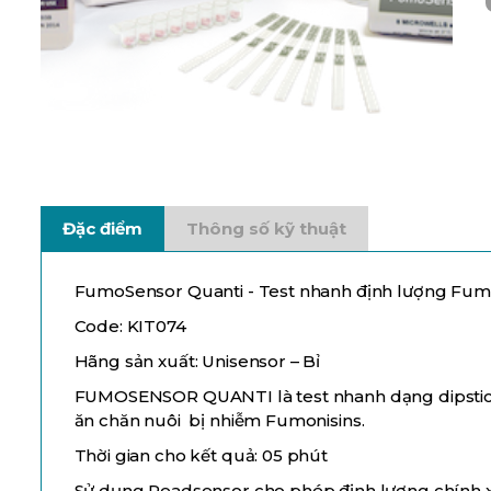
Đặc điểm
Thông số kỹ thuật
FumoSensor Quanti - Test nhanh định lượng Fum
Code: KIT074
Hãng sản xuất: Unisensor – Bỉ
FUMOSENSOR QUANTI là test nhanh dạng dipstick
ăn chăn nuôi bị nhiễm Fumonisins.
Thời gian cho kết quả: 05 phút
Sử dụng Readsensor cho phép định lượng chính x