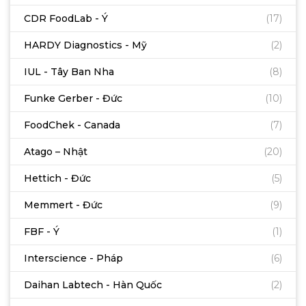
CDR FoodLab - Ý
(17)
HARDY Diagnostics - Mỹ
(2)
IUL - Tây Ban Nha
(8)
Funke Gerber - Đức
(10)
FoodChek - Canada
(7)
Atago – Nhật
(20)
Hettich - Đức
(5)
Memmert - Đức
(9)
FBF - Ý
(1)
Interscience - Pháp
(6)
Daihan Labtech - Hàn Quốc
(2)