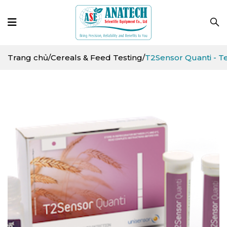
Trang chủ
/
Cereals & Feed Testing
/
T2Sensor Quanti - T