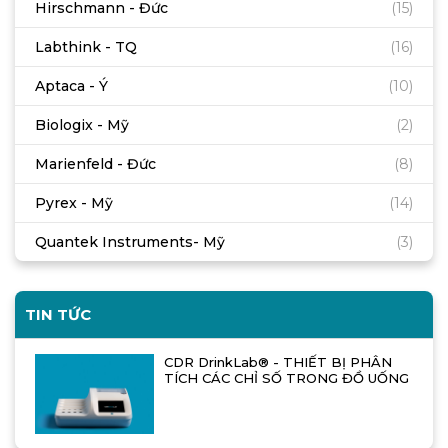
Hirschmann - Đức
(15)
Labthink - TQ
(16)
Aptaca - Ý
(10)
Biologix - Mỹ
(2)
Marienfeld - Đức
(8)
Pyrex - Mỹ
(14)
Quantek Instruments- Mỹ
(3)
TIN TỨC
CDR DrinkLab® - THIẾT BỊ PHÂN
TÍCH CÁC CHỈ SỐ TRONG ĐỒ UỐNG