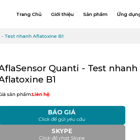
Trang Chủ
Giới thiệu
Sản phẩm
Ứng dụn
 - Test nhanh Aflatoxine B1
AflaSensor Quanti - Test nhanh
Aflatoxine B1
Giá sản phẩm:
Liên hệ
BÁO GIÁ
Click để gửi yêu cầu
SKYPE
Click để chat Skype