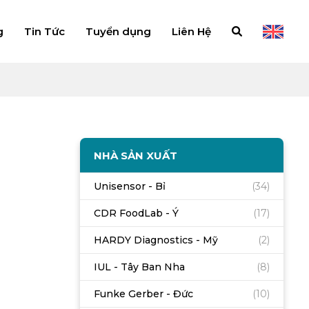
g
Tin Tức
Tuyển dụng
Liên Hệ
NHÀ SẢN XUẤT
Unisensor - Bỉ
(34)
CDR FoodLab - Ý
(17)
HARDY Diagnostics - Mỹ
(2)
IUL - Tây Ban Nha
(8)
Funke Gerber - Đức
(10)