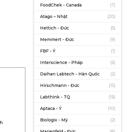
FoodChek - Canada
(7)
Atago – Nhật
(20)
Hettich - Đức
(5)
Memmert - Đức
(9)
FBF - Ý
(1)
Interscience - Pháp
(6)
Daihan Labtech - Hàn Quốc
(2)
Hirschmann - Đức
(15)
Labthink - TQ
(16)
Aptaca - Ý
(10)
Biologix - Mỹ
(2)
ch
Marienfeld - Đức
(8)