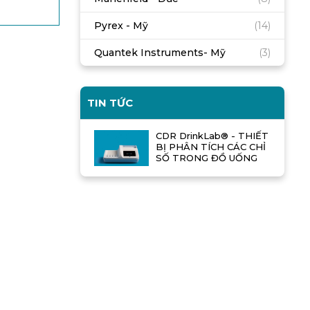
Pyrex - Mỹ
(14)
Quantek Instruments- Mỹ
(3)
TIN TỨC
CDR DrinkLab® - THIẾT
BỊ PHÂN TÍCH CÁC CHỈ
SỐ TRONG ĐỒ UỐNG