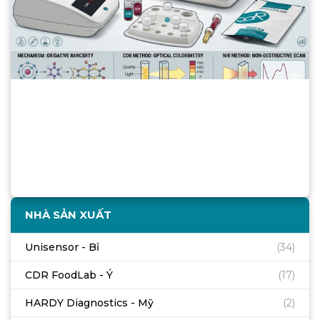
XÁC ĐỊNH CHỈ SỐ PEROXIDE TRONG
DẦU: NHỮNG HIỂU BIẾT VÀ PHƯƠNG
PHÁP
Xem chi tiết
NHÀ SẢN XUẤT
Unisensor - Bỉ
(34)
CDR FoodLab - Ý
(17)
HARDY Diagnostics - Mỹ
(2)