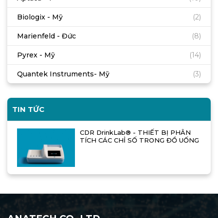
Biologix - Mỹ
(2)
Marienfeld - Đức
(8)
Pyrex - Mỹ
(14)
Quantek Instruments- Mỹ
(3)
TIN TỨC
CDR DrinkLab® - THIẾT BỊ PHÂN
TÍCH CÁC CHỈ SỐ TRONG ĐỒ UỐNG