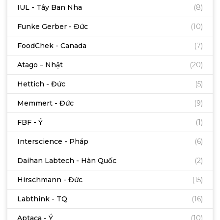
IUL - Tây Ban Nha
(8)
Funke Gerber - Đức
(10)
FoodChek - Canada
(7)
Atago – Nhật
(20)
Hettich - Đức
(5)
Memmert - Đức
(9)
FBF - Ý
(1)
Interscience - Pháp
(6)
Daihan Labtech - Hàn Quốc
(2)
Hirschmann - Đức
(15)
Labthink - TQ
(16)
Aptaca - Ý
(10)