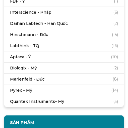
FBF - Ý
(1)
Interscience - Pháp
(6)
Daihan Labtech - Hàn Quốc
(2)
Hirschmann - Đức
(15)
Labthink - TQ
(16)
Aptaca - Ý
(10)
Biologix - Mỹ
(2)
Marienfeld - Đức
(8)
Pyrex - Mỹ
(14)
Quantek Instruments- Mỹ
(3)
SẢN PHẨM