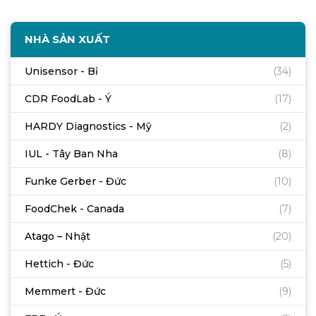
NHÀ SẢN XUẤT
Unisensor - Bỉ
(34)
CDR FoodLab - Ý
(17)
HARDY Diagnostics - Mỹ
(2)
IUL - Tây Ban Nha
(8)
Funke Gerber - Đức
(10)
FoodChek - Canada
(7)
Atago – Nhật
(20)
Hettich - Đức
(5)
Memmert - Đức
(9)