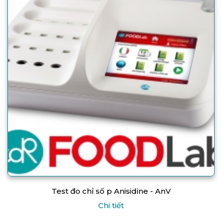
Test đo chỉ số p Anisidine - AnV
Chi tiết