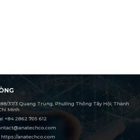
HÒNG
 688/37/3 Quang Trung, Phường Thông Tây Hội, Thành
Chí Minh
ại: +84 2862 705 612
Contact@anatechco.com
 https://anatechco.com