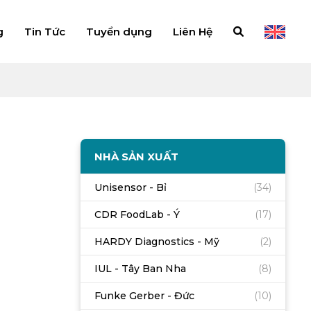
g
Tin Tức
Tuyển dụng
Liên Hệ
NHÀ SẢN XUẤT
Unisensor - Bỉ
(34)
CDR FoodLab - Ý
(17)
HARDY Diagnostics - Mỹ
(2)
IUL - Tây Ban Nha
(8)
Funke Gerber - Đức
(10)