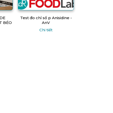
IDE
Test đo chỉ số p Anisidine -
T BÉO
AnV
Chi tiết