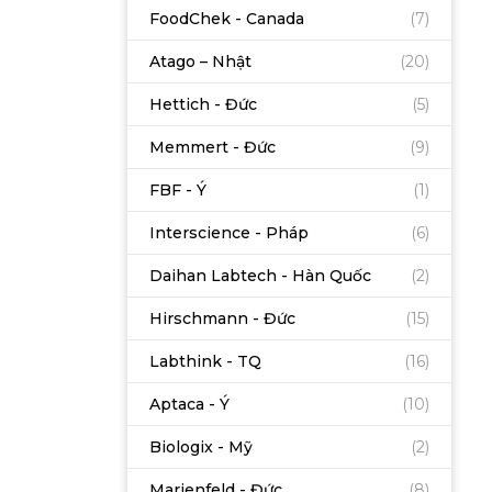
FoodChek - Canada
(7)
Atago – Nhật
(20)
Hettich - Đức
(5)
Memmert - Đức
(9)
FBF - Ý
(1)
Interscience - Pháp
(6)
Daihan Labtech - Hàn Quốc
(2)
Hirschmann - Đức
(15)
Labthink - TQ
(16)
Aptaca - Ý
(10)
Biologix - Mỹ
(2)
Marienfeld - Đức
(8)