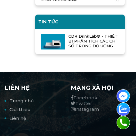
TIN TỨC
CDR DrinkLab® - THIẾT
BỊ PHÂN TÍCH CÁC CHỈ
SỐ TRONG ĐỒ UỐNG
LIÊN HỆ
MẠNG XÃ HỘI
Facebook
Trang chủ
Twitter
Instagram
Giới thiệu
Liên hệ