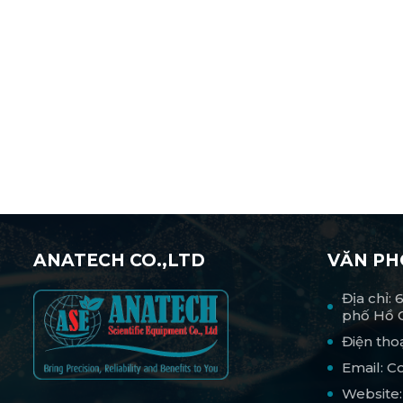
ANATECH CO.,LTD
VĂN P
Địa chỉ:
phố Hồ 
Điện tho
Email: 
Website: