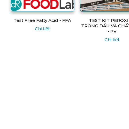
Test Free Fatty Acid - FFA
TEST KIT PEROX
TRONG DẦU VÀ CHẤ
Chi tiết
- PV
Chi tiết