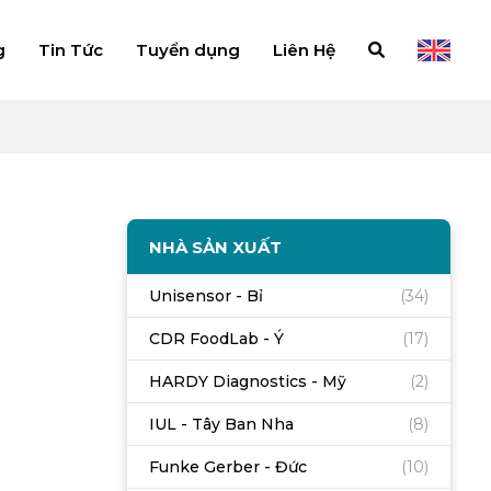
g
Tin Tức
Tuyển dụng
Liên Hệ
NHÀ SẢN XUẤT
Unisensor - Bỉ
(34)
CDR FoodLab - Ý
(17)
HARDY Diagnostics - Mỹ
(2)
IUL - Tây Ban Nha
(8)
Funke Gerber - Đức
(10)