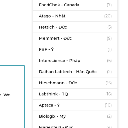
FoodChek - Canada
(7)
Atago – Nhật
(20)
Hettich - Đức
(5)
Memmert - Đức
(9)
FBF - Ý
(1)
Interscience - Pháp
(6)
Daihan Labtech - Hàn Quốc
(2)
Hirschmann - Đức
(15)
Labthink - TQ
(16)
e. We
Aptaca - Ý
(10)
Biologix - Mỹ
(2)
Marienfeld - Đức
(8)