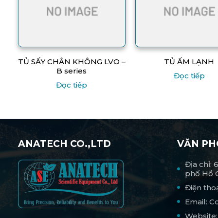
TỦ SẤY CHÂN KHÔNG LVO –
TỦ ẤM LẠNH
B series
Đọc tiếp
Đọc tiếp
ANATECH CO.,LTD
VĂN P
Địa chỉ:
phố Hồ 
Điện tho
Email: 
Website: