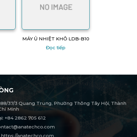
MÁY Ủ NHIỆT KHÔ LDB-B10
Đọc tiếp
HÒNG
 688/37/3 Quang Trung, Phường Thông Tây Hội, Thành
Chí Minh
ại: +84 2862 705 612
Contact@anatechco.com
 https://anatechco.com