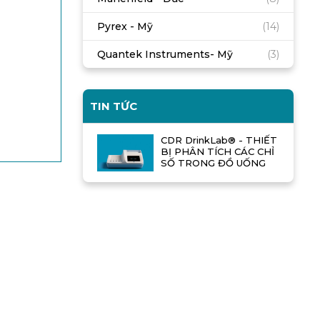
Pyrex - Mỹ
(14)
Quantek Instruments- Mỹ
(3)
TIN TỨC
CDR DrinkLab® - THIẾT
BỊ PHÂN TÍCH CÁC CHỈ
SỐ TRONG ĐỒ UỐNG