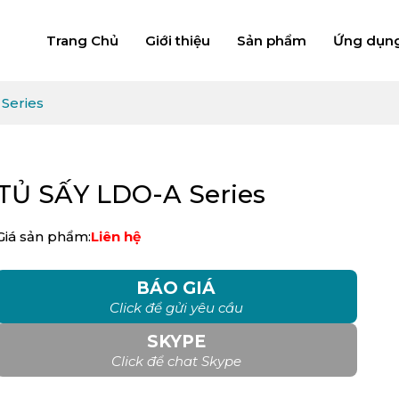
Trang Chủ
Giới thiệu
Sản phẩm
Ứng dụn
Series
TỦ SẤY LDO-A Series
Giá sản phẩm:
Liên hệ
BÁO GIÁ
Click để gửi yêu cầu
SKYPE
Click để chat Skype