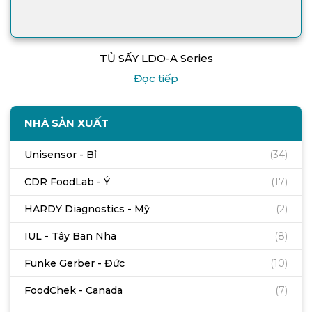
TỦ SẤY LDO-A Series
Đọc tiếp
NHÀ SẢN XUẤT
Unisensor - Bỉ
(34)
CDR FoodLab - Ý
(17)
HARDY Diagnostics - Mỹ
(2)
IUL - Tây Ban Nha
(8)
Funke Gerber - Đức
(10)
FoodChek - Canada
(7)