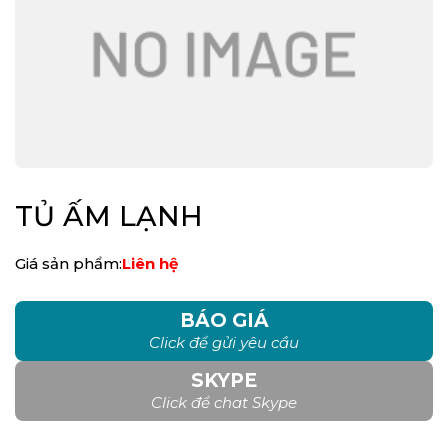
TỦ ẤM LẠNH
Giá sản phẩm:
Liên hệ
BÁO GIÁ
Click để gửi yêu cầu
SKYPE
Click để chat Skype