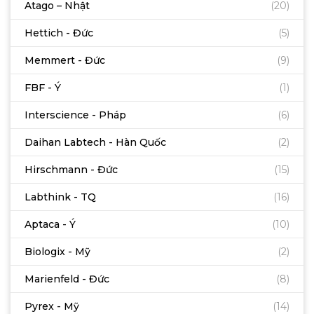
Atago – Nhật
(20)
Hettich - Đức
(5)
Memmert - Đức
(9)
FBF - Ý
(1)
Interscience - Pháp
(6)
Daihan Labtech - Hàn Quốc
(2)
Hirschmann - Đức
(15)
Labthink - TQ
(16)
Aptaca - Ý
(10)
Biologix - Mỹ
(2)
Marienfeld - Đức
(8)
Pyrex - Mỹ
(14)