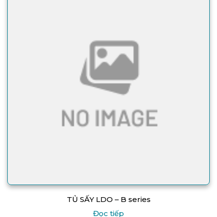
TỦ SẤY LDO – B series
Đọc tiếp