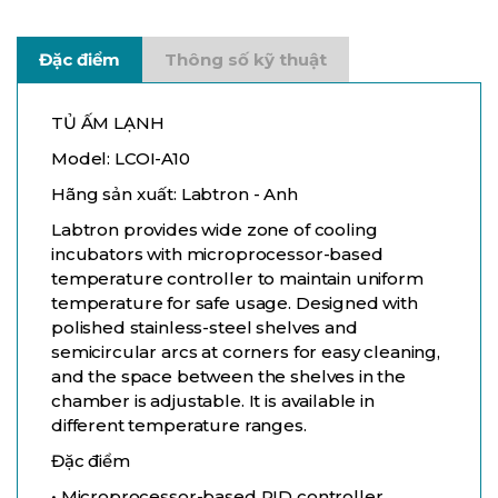
Đặc điểm
Thông số kỹ thuật
TỦ ẤM LẠNH
Model: LCOI-A10
Hãng sản xuất: Labtron - Anh
Labtron provides wide zone of cooling
incubators with microprocessor-based
temperature controller to maintain uniform
temperature for safe usage. Designed with
polished stainless-steel shelves and
semicircular arcs at corners for easy cleaning,
and the space between the shelves in the
chamber is adjustable. It is available in
different temperature ranges.
Đặc điểm
• Microprocessor-based PID controller