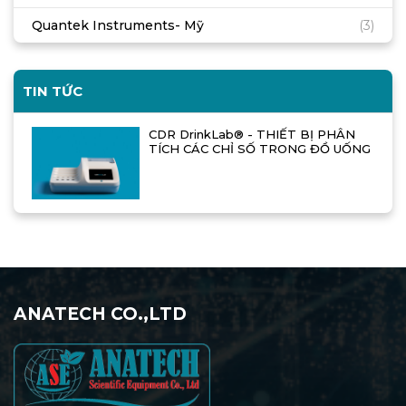
Quantek Instruments- Mỹ
(3)
TIN TỨC
CDR DrinkLab® - THIẾT BỊ PHÂN
TÍCH CÁC CHỈ SỐ TRONG ĐỒ UỐNG
ANATECH CO.,LTD