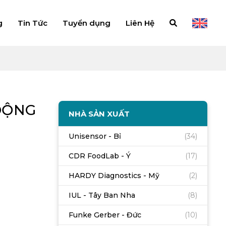
g
Tin Tức
Tuyển dụng
Liên Hệ
 ĐỘNG
NHÀ SẢN XUẤT
Unisensor - Bỉ
(34)
CDR FoodLab - Ý
(17)
HARDY Diagnostics - Mỹ
(2)
IUL - Tây Ban Nha
(8)
Funke Gerber - Đức
(10)