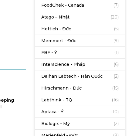
FoodChek - Canada
(7)
Atago – Nhật
(20)
Hettich - Đức
(5)
Memmert - Đức
(9)
FBF - Ý
(1)
Interscience - Pháp
(6)
Daihan Labtech - Hàn Quốc
(2)
Hirschmann - Đức
(15)
Labthink - TQ
(16)
keeping
l
Aptaca - Ý
(10)
Biologix - Mỹ
(2)
Marienfeld - Đức
(8)