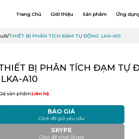
Trang Chủ
Giới thiệu
Sản phẩm
Ứng dụn
nuôi
/
THIẾT BỊ PHÂN TÍCH ĐẠM TỰ ĐỘNG LKA-A10
THIẾT BỊ PHÂN TÍCH ĐẠM TỰ
LKA-A10
Giá sản phẩm:
Liên hệ
BÁO GIÁ
Click để gửi yêu cầu
SKYPE
Click để chat Skype