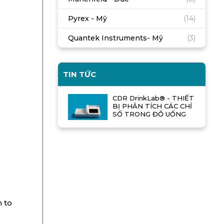
Pyrex - Mỹ
(14)
Quantek Instruments- Mỹ
(3)
TIN TỨC
CDR DrinkLab® - THIẾT
BỊ PHÂN TÍCH CÁC CHỈ
SỐ TRONG ĐỒ UỐNG
h to