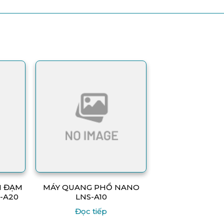
H ĐẠM
MÁY QUANG PHỔ NANO
-A20
LNS-A10
Đọc tiếp