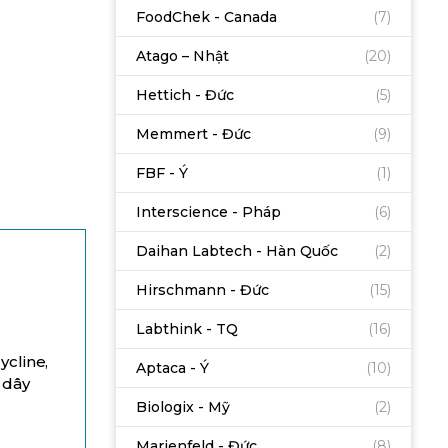
FoodChek - Canada
(7)
Atago – Nhật
(20)
Hettich - Đức
(5)
Memmert - Đức
(9)
FBF - Ý
(1)
Interscience - Pháp
(6)
Daihan Labtech - Hàn Quốc
(2)
Hirschmann - Đức
(15)
Labthink - TQ
(16)
ycline,
Aptaca - Ý
(10)
 dây
Biologix - Mỹ
(2)
Marienfeld - Đức
(8)