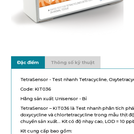
Đặc điểm
Thông số kỹ thuật
TetraSensor - Test nhanh Tetracycline, Oxytetracyc
Code: KIT036
Hãng sản xuất: Unisensor - Bỉ
TetraSensor – KIT036 là Test nhanh phân tích phát
doxycycline và chlortetracycline trong mẫu thịt đ
chuyền sản xuất… Kit có độ nhạy cao, LOD = 10 pp
Kit cung cấp bao gồm: