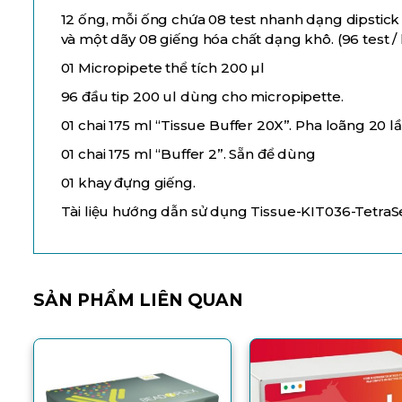
12 ống, mỗi ống chứa 08 test nhanh dạng dipstick
và một dãy 08 giếng hóa chất dạng khô. (96 test / 
01 Micropipete thể tích 200 µl
96 đầu tip 200 ul dùng cho micropipette.
01 chai 175 ml “Tissue Buffer 20X”. Pha loãng 20 lầ
01 chai 175 ml “Buffer 2”. Sẵn để dùng
01 khay đựng giếng.
Tài liệu hướng dẫn sử dụng Tissue-KIT036-Tetra
SẢN PHẨM LIÊN QUAN