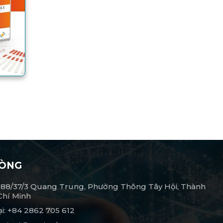
HÒNG
 688/37/3 Quang Trung, Phường Thông Tây Hội, Thành
Chí Minh
ại: +84 2862 705 612