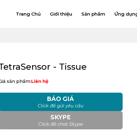
Trang Chủ
Giới thiệu
Sản phẩm
Ứng dụn
TetraSensor - Tissue
Giá sản phẩm:
Liên hệ
BÁO GIÁ
Click để gửi yêu cầu
SKYPE
Click để chat Skype