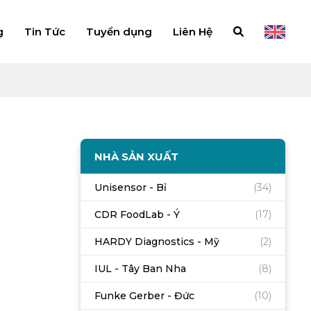
g
Tin Tức
Tuyển dụng
Liên Hệ
NHÀ SẢN XUẤT
Unisensor - Bỉ
(34)
CDR FoodLab - Ý
(17)
HARDY Diagnostics - Mỹ
(2)
IUL - Tây Ban Nha
(8)
Funke Gerber - Đức
(10)