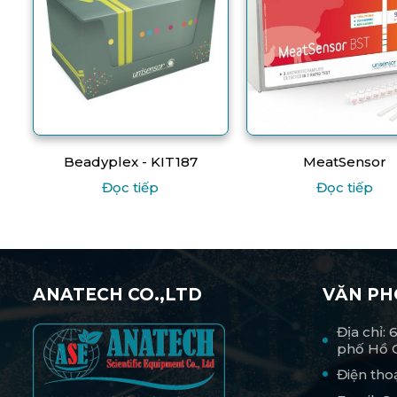
Beadyplex - KIT187
MeatSensor
Đọc tiếp
Đọc tiếp
ANATECH CO.,LTD
VĂN P
Địa chỉ:
phố Hồ 
Điện tho