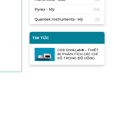
Pyrex - Mỹ
(14)
Quantek Instruments- Mỹ
(3)
TIN TỨC
CDR DrinkLab® - THIẾT
BỊ PHÂN TÍCH CÁC CHỈ
SỐ TRONG ĐỒ UỐNG