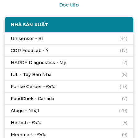
Đọc tiếp
NHÀ SẢN XUẤT
Unisensor - Bỉ
(34)
CDR FoodLab - Ý
(17)
HARDY Diagnostics - Mỹ
(2)
IUL - Tây Ban Nha
(8)
Funke Gerber - Đức
(10)
FoodChek - Canada
(7)
Atago – Nhật
(20)
Hettich - Đức
(5)
Memmert - Đức
(9)