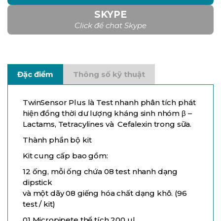
SKYPE
Click để chat Skype
Đặc điểm
Thông số kỹ thuật
TwinSensor Plus là Test nhanh phân tích phát
hiện đồng thời dư lượng kháng sinh nhóm β –
Lactams, Tetracylines và Cefalexin trong sữa.
Thành phần bộ kit
Kit cung cấp bao gồm:
12 ống, mỗi ống chứa 08 test nhanh dạng
dipstick
và một dãy 08 giếng hóa chất dạng khô. (96
test / kit)
01 Micropipete thể tích 200 µl