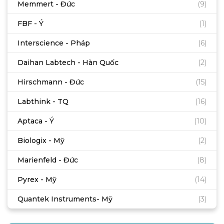
Memmert - Đức
(9)
FBF - Ý
(1)
Interscience - Pháp
(6)
Daihan Labtech - Hàn Quốc
(2)
Hirschmann - Đức
(15)
Labthink - TQ
(16)
Aptaca - Ý
(10)
Biologix - Mỹ
(2)
Marienfeld - Đức
(8)
Pyrex - Mỹ
(14)
Quantek Instruments- Mỹ
(3)