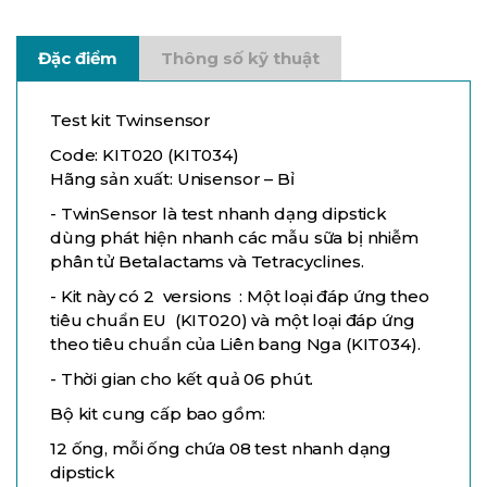
Đặc điểm
Thông số kỹ thuật
Test kit Twinsensor
Code: KIT020 (KIT034)
Hãng sản xuất: Unisensor – Bỉ
- TwinSensor là test nhanh dạng dipstick
dùng phát hiện nhanh các mẫu sữa bị nhiễm
phân tử Betalactams và Tetracyclines.
- Kit này có 2 versions : Một loại đáp ứng theo
tiêu chuẩn EU (KIT020) và một loại đáp ứng
theo tiêu chuẩn của Liên bang Nga (KIT034).
- Thời gian cho kết quả 06 phút.
Bộ kit cung cấp bao gồm:
12 ống, mỗi ống chứa 08 test nhanh dạng
dipstick