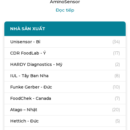
AminoSensor
Đọc tiếp
NHÀ SẢN XUẤT
Unisensor - Bỉ
(34)
CDR FoodLab - Ý
(17)
HARDY Diagnostics - Mỹ
(2)
IUL - Tây Ban Nha
(8)
Funke Gerber - Đức
(10)
FoodChek - Canada
(7)
Atago – Nhật
(20)
Hettich - Đức
(5)