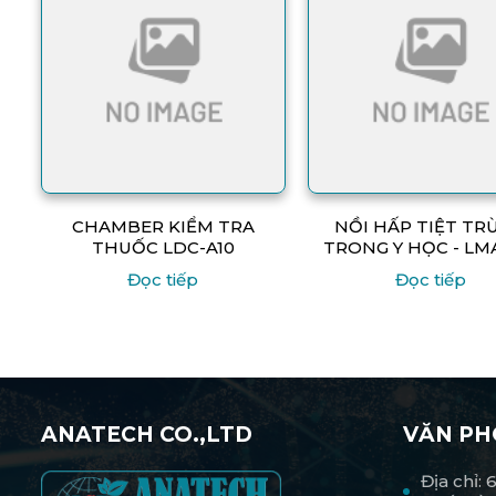
CHAMBER KIỂM TRA
NỒI HẤP TIỆT TR
THUỐC LDC-A10
TRONG Y HỌC - LM
Đọc tiếp
Đọc tiếp
ANATECH CO.,LTD
VĂN P
Địa chỉ: