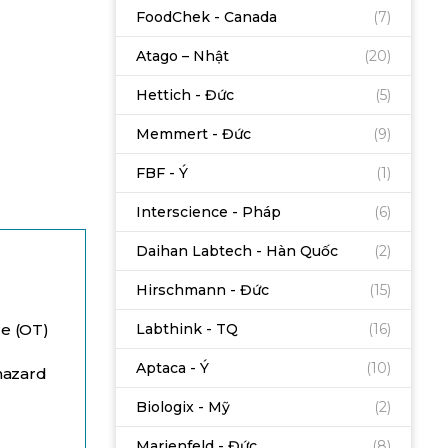
FoodChek - Canada
(7)
Atago – Nhật
(20)
Hettich - Đức
(5)
Memmert - Đức
(9)
FBF - Ý
(1)
Interscience - Pháp
(6)
Daihan Labtech - Hàn Quốc
(2)
Hirschmann - Đức
(15)
Labthink - TQ
(16)
re (OT)
Aptaca - Ý
(10)
ohazard
Biologix - Mỹ
(2)
Marienfeld - Đức
(8)