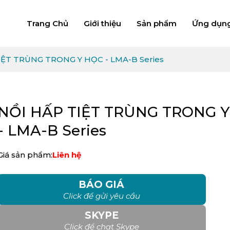
Trang Chủ
Giới thiệu
Sản phẩm
Ứng dụn
IỆT TRÙNG TRONG Y HỌC - LMA-B Series
NỒI HẤP TIỆT TRÙNG TRONG 
- LMA-B Series
Giá sản phẩm:
Liên hệ
BÁO GIÁ
Click để gửi yêu cầu
SKYPE
Click để chat Skype