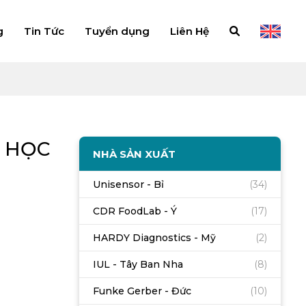
g
Tin Tức
Tuyển dụng
Liên Hệ
Y HỌC
NHÀ SẢN XUẤT
Unisensor - Bỉ
(34)
CDR FoodLab - Ý
(17)
HARDY Diagnostics - Mỹ
(2)
IUL - Tây Ban Nha
(8)
Funke Gerber - Đức
(10)