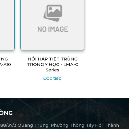
ÙNG
NỒI HẤP TIỆT TRÙNG
A-A10
TRONG Y HỌC - LMA-C
Series
Đọc tiếp
HÒNG
 688/37/3 Quang Trung, Phường Thông Tây Hội, Thành