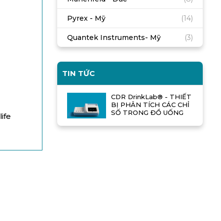
Pyrex - Mỹ
(14)
Quantek Instruments- Mỹ
(3)
TIN TỨC
CDR DrinkLab® - THIẾT
BỊ PHÂN TÍCH CÁC CHỈ
SỐ TRONG ĐỒ UỐNG
ife