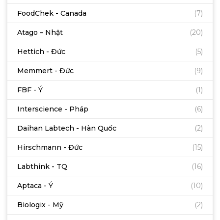
FoodChek - Canada
(7)
Atago – Nhật
(20)
Hettich - Đức
(5)
Memmert - Đức
(9)
FBF - Ý
(1)
Interscience - Pháp
(6)
Daihan Labtech - Hàn Quốc
(2)
Hirschmann - Đức
(15)
Labthink - TQ
(16)
Aptaca - Ý
(10)
Biologix - Mỹ
(2)