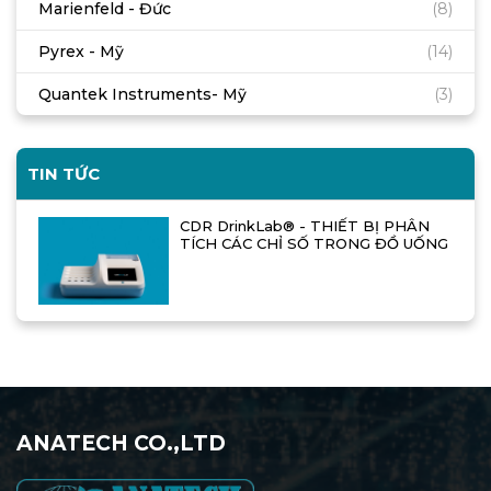
Marienfeld - Đức
(8)
Pyrex - Mỹ
(14)
Quantek Instruments- Mỹ
(3)
TIN TỨC
CDR DrinkLab® - THIẾT BỊ PHÂN
TÍCH CÁC CHỈ SỐ TRONG ĐỒ UỐNG
ANATECH CO.,LTD