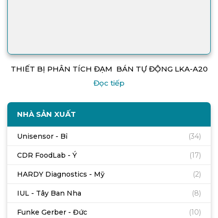
THIẾT BỊ PHÂN TÍCH ĐẠM BÁN TỰ ĐỘNG LKA-A20
Đọc tiếp
NHÀ SẢN XUẤT
Unisensor - Bỉ
(34)
CDR FoodLab - Ý
(17)
HARDY Diagnostics - Mỹ
(2)
IUL - Tây Ban Nha
(8)
Funke Gerber - Đức
(10)