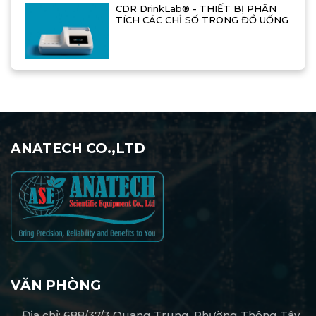
CDR DrinkLab® - THIẾT BỊ PHÂN
TÍCH CÁC CHỈ SỐ TRONG ĐỒ UỐNG
ANATECH CO.,LTD
VĂN PHÒNG
Địa chỉ: 688/37/3 Quang Trung, Phường Thông Tây