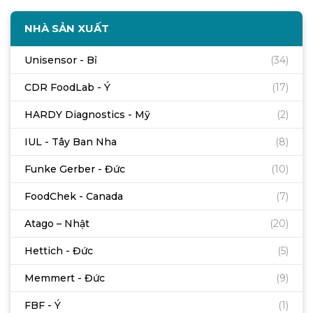
NHÀ SẢN XUẤT
Unisensor - Bỉ
(34)
CDR FoodLab - Ý
(17)
HARDY Diagnostics - Mỹ
(2)
IUL - Tây Ban Nha
(8)
Funke Gerber - Đức
(10)
FoodChek - Canada
(7)
Atago – Nhật
(20)
Hettich - Đức
(5)
Memmert - Đức
(9)
FBF - Ý
(1)