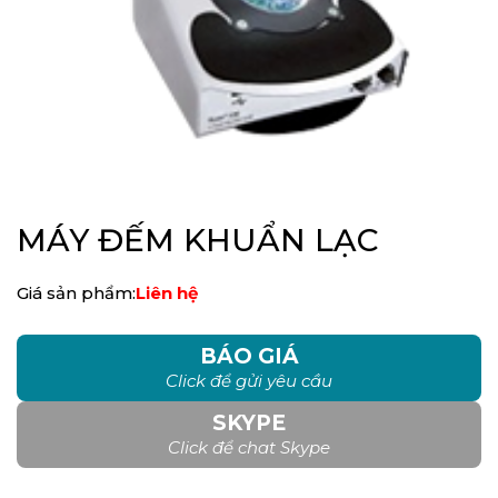
MÁY ĐẾM KHUẨN LẠC
Giá sản phẩm:
Liên hệ
BÁO GIÁ
Click để gửi yêu cầu
SKYPE
Click để chat Skype