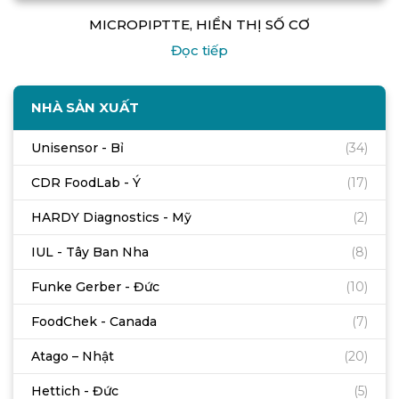
MICROPIPTTE, HIỂN THỊ SỐ CƠ
Đọc tiếp
NHÀ SẢN XUẤT
Unisensor - Bỉ
(34)
CDR FoodLab - Ý
(17)
HARDY Diagnostics - Mỹ
(2)
IUL - Tây Ban Nha
(8)
Funke Gerber - Đức
(10)
FoodChek - Canada
(7)
Atago – Nhật
(20)
Hettich - Đức
(5)