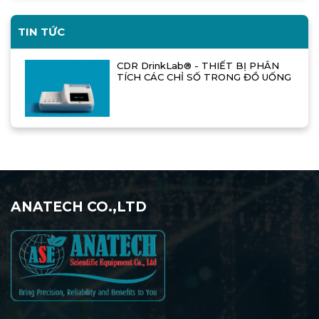
TIN TỨC
CDR DrinkLab® - THIẾT BỊ PHÂN
TÍCH CÁC CHỈ SỐ TRONG ĐỒ UỐNG
ANATECH CO.,LTD