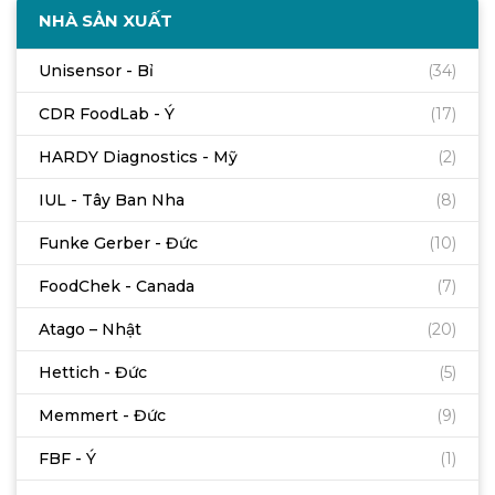
NHÀ SẢN XUẤT
Unisensor - Bỉ
(34)
CDR FoodLab - Ý
(17)
HARDY Diagnostics - Mỹ
(2)
IUL - Tây Ban Nha
(8)
Funke Gerber - Đức
(10)
FoodChek - Canada
(7)
Atago – Nhật
(20)
Hettich - Đức
(5)
Memmert - Đức
(9)
FBF - Ý
(1)