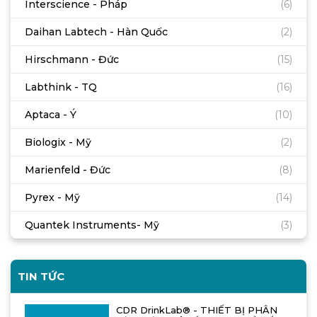
Interscience - Pháp
(6)
Daihan Labtech - Hàn Quốc
(2)
Hirschmann - Đức
(15)
Labthink - TQ
(16)
Aptaca - Ý
(10)
Biologix - Mỹ
(2)
Marienfeld - Đức
(8)
Pyrex - Mỹ
(14)
Quantek Instruments- Mỹ
(3)
TIN TỨC
CDR DrinkLab® - THIẾT BỊ PHÂN