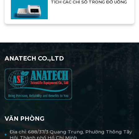
TÍCH CÁC CHỈ SỐ TRONG ĐỒ UỐNG
ANATECH CO.,LTD
VĂN PHÒNG
Địa chỉ: 688/37/3 Quang Trung, Phường Thông Tây
Hội, Thành phố Hồ Chí Minh