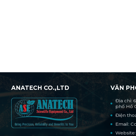
ANATECH CO.,LTD
VĂN P
Địa chỉ:
phố Hồ 
Điện tho
Email: 
Website: