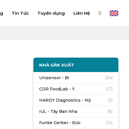
ng
Tin Tức
Tuyển dụng
Liên Hệ
NHÀ SẢN XUẤT
Unisensor - Bỉ
(34)
CDR FoodLab - Ý
(17)
HARDY Diagnostics - Mỹ
(2)
IUL - Tây Ban Nha
(8)
Funke Gerber - Đức
(10)