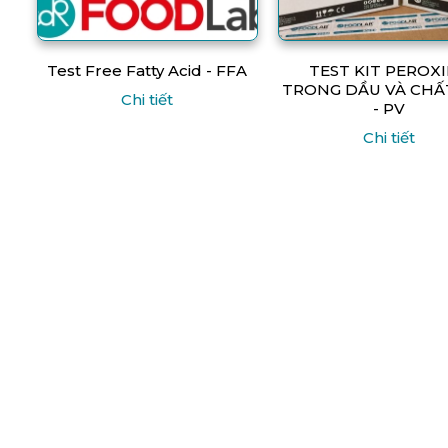
Test Free Fatty Acid - FFA
TEST KIT PEROX
TRONG DẦU VÀ CHẤ
Chi tiết
- PV
Chi tiết