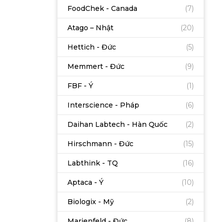
FoodChek - Canada
(7)
Atago – Nhật
(20)
Hettich - Đức
(5)
Memmert - Đức
(9)
FBF - Ý
(1)
Interscience - Pháp
(6)
Daihan Labtech - Hàn Quốc
(2)
Hirschmann - Đức
(15)
Labthink - TQ
(16)
Aptaca - Ý
(10)
Biologix - Mỹ
(2)
Marienfeld - Đức
(8)