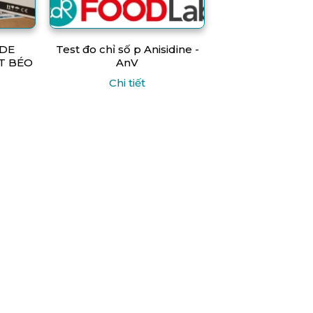
IDE
Test đo chỉ số p Anisidine -
T BÉO
AnV
Chi tiết