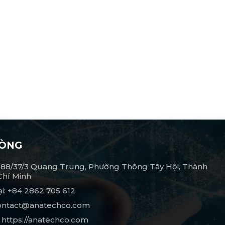
HÒNG
 688/37/3 Quang Trung, Phường Thông Tây Hội, Thành
Chí Minh
ại: +84 2862 705 612
Contact@anatechco.com
 https://anatechco.com