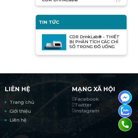
TIN TỨC
CDR DrinkLab® - THIẾT
BỊ PHÂN TÍCH CÁC CHỈ
SỐ TRONG ĐỒ UỐNG
LIÊN HỆ
MẠNG XÃ HỘI
Facebook
Trang chủ
Twitter
Instagram
Giới thiệu
Liên hệ